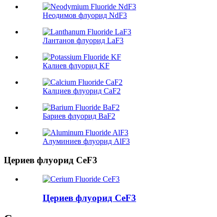
Неодимов флуорид NdF3
Лантанов флуорид LaF3
Калиев флуорид KF
Калциев флуорид CaF2
Бариев флуорид BaF2
Алуминиев флуорид AlF3
Цериев флуорид CeF3
Цериев флуорид CeF3