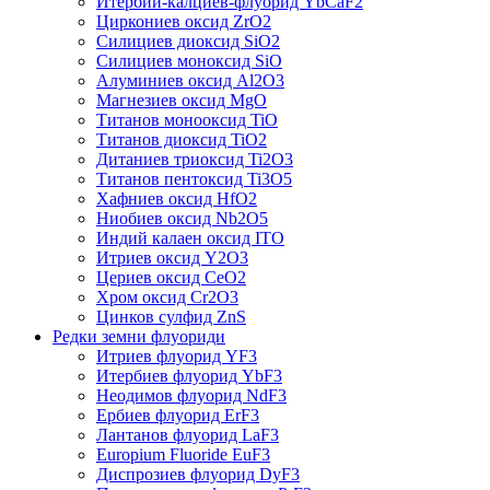
Итербий-калциев-флуорид YbCaF2
Циркониев оксид ZrO2
Силициев диоксид SiO2
Силициев моноксид SiO
Алуминиев оксид Al2O3
Магнезиев оксид MgO
Титанов монооксид TiO
Титанов диоксид TiO2
Дитаниев триоксид Ti2O3
Титанов пентоксид Ti3O5
Хафниев оксид HfO2
Ниобиев оксид Nb2O5
Индий калаен оксид ITO
Итриев оксид Y2O3
Цериев оксид CeO2
Хром оксид Cr2O3
Цинков сулфид ZnS
Редки земни флуориди
Итриев флуорид YF3
Итербиев флуорид YbF3
Неодимов флуорид NdF3
Ербиев флуорид ErF3
Лантанов флуорид LaF3
Europium Fluoride EuF3
Диспрозиев флуорид DyF3