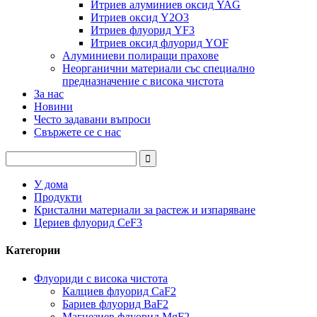
Итриев алуминиев оксид YAG
Итриев оксид Y2O3
Итриев флуорид YF3
Итриев оксид флуорид YOF
Алуминиеви полиращи прахове
Неорганични материали със специално
предназначение с висока чистота
За нас
Новини
Често задавани въпроси
Свържете се с нас
У дома
Продукти
Кристални материали за растеж и изпаряване
Цериев флуорид CeF3
Категории
Флуориди с висока чистота
Калциев флуорид CaF2
Бариев флуорид BaF2
Магнезиев флуорид MgF2