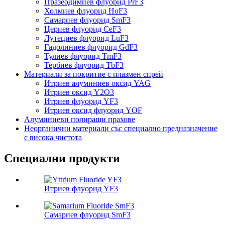
Празеодимиев флуорид PrF3
Холмиев флуорид HoF3
Самариев флуорид SmF3
Цериев флуорид CeF3
Лутециев флуорид LuF3
Гадолиниев флуорид GdF3
Тулиев флуорид TmF3
Тербиев флуорид TbF3
Материали за покритие с плазмен спрей
Итриев алуминиев оксид YAG
Итриев оксид Y2O3
Итриев флуорид YF3
Итриев оксид флуорид YOF
Алуминиеви полиращи прахове
Неорганични материали със специално предназначение
с висока чистота
Специални продукти
Итриев флуорид YF3
Самариев флуорид SmF3