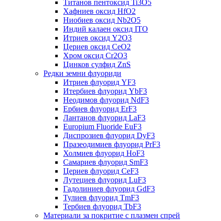
Титанов пентоксид Ti3O5
Хафниев оксид HfO2
Ниобиев оксид Nb2O5
Индий калаен оксид ITO
Итриев оксид Y2O3
Цериев оксид CeO2
Хром оксид Cr2O3
Цинков сулфид ZnS
Редки земни флуориди
Итриев флуорид YF3
Итербиев флуорид YbF3
Неодимов флуорид NdF3
Ербиев флуорид ErF3
Лантанов флуорид LaF3
Europium Fluoride EuF3
Диспрозиев флуорид DyF3
Празеодимиев флуорид PrF3
Холмиев флуорид HoF3
Самариев флуорид SmF3
Цериев флуорид CeF3
Лутециев флуорид LuF3
Гадолиниев флуорид GdF3
Тулиев флуорид TmF3
Тербиев флуорид TbF3
Материали за покритие с плазмен спрей