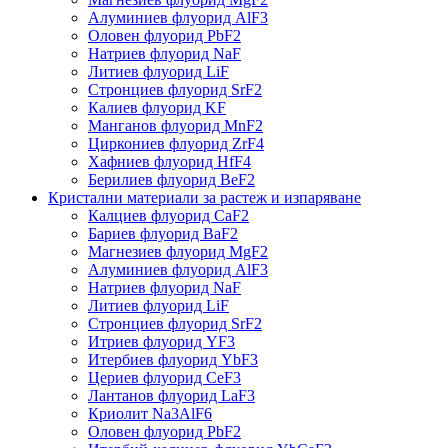
Алуминиев флуорид AlF3
Оловен флуорид PbF2
Натриев флуорид NaF
Литиев флуорид LiF
Стронциев флуорид SrF2
Калиев флуорид KF
Манганов флуорид MnF2
Циркониев флуорид ZrF4
Хафниев флуорид HfF4
Берилиев флуорид BeF2
Кристални материали за растеж и изпаряване
Калциев флуорид CaF2
Бариев флуорид BaF2
Магнезиев флуорид MgF2
Алуминиев флуорид AlF3
Натриев флуорид NaF
Литиев флуорид LiF
Стронциев флуорид SrF2
Итриев флуорид YF3
Итербиев флуорид YbF3
Цериев флуорид CeF3
Лантанов флуорид LaF3
Криолит Na3AlF6
Оловен флуорид PbF2