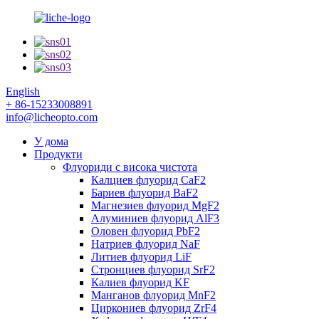
English
+ 86-15233008891
info@licheopto.com
У дома
Продукти
Флуориди с висока чистота
Калциев флуорид CaF2
Бариев флуорид BaF2
Магнезиев флуорид MgF2
Алуминиев флуорид AlF3
Оловен флуорид PbF2
Натриев флуорид NaF
Литиев флуорид LiF
Стронциев флуорид SrF2
Калиев флуорид KF
Манганов флуорид MnF2
Циркониев флуорид ZrF4