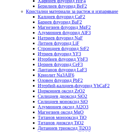
Хафниев флуорид HfF4
Берилиев флуорид BeF2
Кристални материали за растеж и изпаряване
Калциев флуорид CaF2
Бариев флуорид BaF2
Магнезиев флуорид MgF2
Алуминиев флуорид AlF3
Натриев флуорид NaF
Литиев флуорид LiF
Стронциев флуорид SrF2
Итриев флуорид YF3
Итербиев флуорид YbF3
Цериев флуорид CeF3
Лантанов флуорид LaF3
Криолит Na3AlF6
Оловен флуорид PbF2
Итербий-калциев-флуорид YbCaF2
Циркониев оксид ZrO2
Силициев диоксид SiO2
Силициев моноксид SiO
Алуминиев оксид Al2O3
Магнезиев оксид MgO
Титанов монооксид TiO
Титанов диоксид TiO2
Дитаниев триоксид Ti2O3