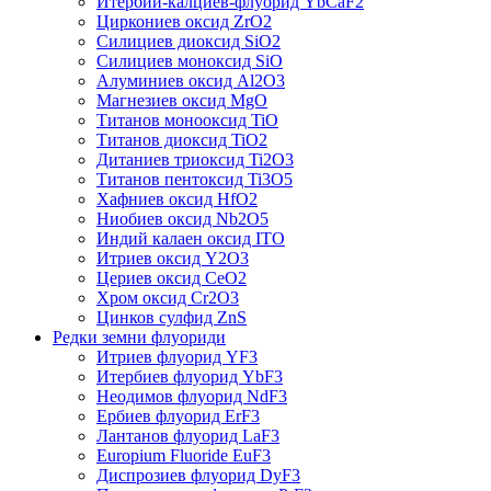
Итербий-калциев-флуорид YbCaF2
Циркониев оксид ZrO2
Силициев диоксид SiO2
Силициев моноксид SiO
Алуминиев оксид Al2O3
Магнезиев оксид MgO
Титанов монооксид TiO
Титанов диоксид TiO2
Дитаниев триоксид Ti2O3
Титанов пентоксид Ti3O5
Хафниев оксид HfO2
Ниобиев оксид Nb2O5
Индий калаен оксид ITO
Итриев оксид Y2O3
Цериев оксид CeO2
Хром оксид Cr2O3
Цинков сулфид ZnS
Редки земни флуориди
Итриев флуорид YF3
Итербиев флуорид YbF3
Неодимов флуорид NdF3
Ербиев флуорид ErF3
Лантанов флуорид LaF3
Europium Fluoride EuF3
Диспрозиев флуорид DyF3