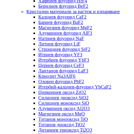
Хафниев флуорид HfF4
Берилиев флуорид BeF2
Кристални материали за растеж и изпаряване
Калциев флуорид CaF2
Бариев флуорид BaF2
Магнезиев флуорид MgF2
Алуминиев флуорид AlF3
Натриев флуорид NaF
Литиев флуорид LiF
Стронциев флуорид SrF2
Итриев флуорид YF3
Итербиев флуорид YbF3
Цериев флуорид CeF3
Лантанов флуорид LaF3
Криолит Na3AlF6
Оловен флуорид PbF2
Итербий-калциев-флуорид YbCaF2
Циркониев оксид ZrO2
Силициев диоксид SiO2
Силициев моноксид SiO
Алуминиев оксид Al2O3
Магнезиев оксид MgO
Титанов монооксид TiO
Титанов диоксид TiO2
Дитаниев триоксид Ti2O3