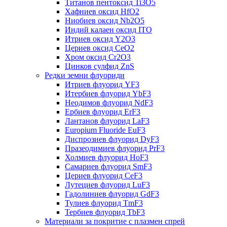
Титанов пентоксид Ti3O5
Хафниев оксид HfO2
Ниобиев оксид Nb2O5
Индий калаен оксид ITO
Итриев оксид Y2O3
Цериев оксид CeO2
Хром оксид Cr2O3
Цинков сулфид ZnS
Редки земни флуориди
Итриев флуорид YF3
Итербиев флуорид YbF3
Неодимов флуорид NdF3
Ербиев флуорид ErF3
Лантанов флуорид LaF3
Europium Fluoride EuF3
Диспрозиев флуорид DyF3
Празеодимиев флуорид PrF3
Холмиев флуорид HoF3
Самариев флуорид SmF3
Цериев флуорид CeF3
Лутециев флуорид LuF3
Гадолиниев флуорид GdF3
Тулиев флуорид TmF3
Тербиев флуорид TbF3
Материали за покритие с плазмен спрей