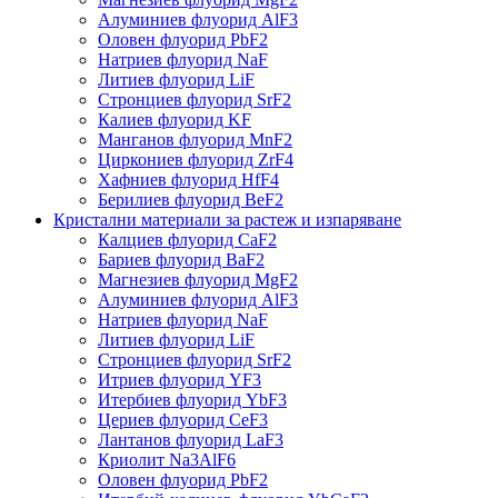
Алуминиев флуорид AlF3
Оловен флуорид PbF2
Натриев флуорид NaF
Литиев флуорид LiF
Стронциев флуорид SrF2
Калиев флуорид KF
Манганов флуорид MnF2
Циркониев флуорид ZrF4
Хафниев флуорид HfF4
Берилиев флуорид BeF2
Кристални материали за растеж и изпаряване
Калциев флуорид CaF2
Бариев флуорид BaF2
Магнезиев флуорид MgF2
Алуминиев флуорид AlF3
Натриев флуорид NaF
Литиев флуорид LiF
Стронциев флуорид SrF2
Итриев флуорид YF3
Итербиев флуорид YbF3
Цериев флуорид CeF3
Лантанов флуорид LaF3
Криолит Na3AlF6
Оловен флуорид PbF2