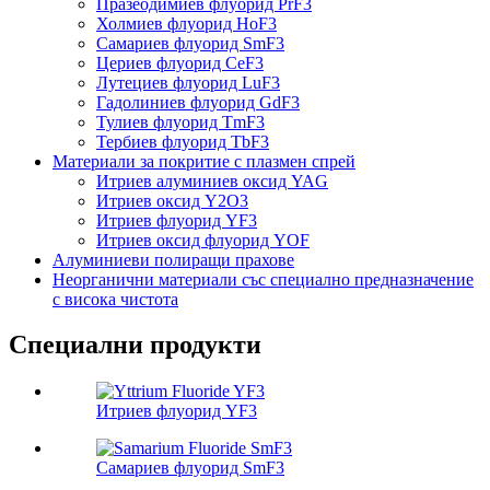
Празеодимиев флуорид PrF3
Холмиев флуорид HoF3
Самариев флуорид SmF3
Цериев флуорид CeF3
Лутециев флуорид LuF3
Гадолиниев флуорид GdF3
Тулиев флуорид TmF3
Тербиев флуорид TbF3
Материали за покритие с плазмен спрей
Итриев алуминиев оксид YAG
Итриев оксид Y2O3
Итриев флуорид YF3
Итриев оксид флуорид YOF
Алуминиеви полиращи прахове
Неорганични материали със специално предназначение
с висока чистота
Специални продукти
Итриев флуорид YF3
Самариев флуорид SmF3