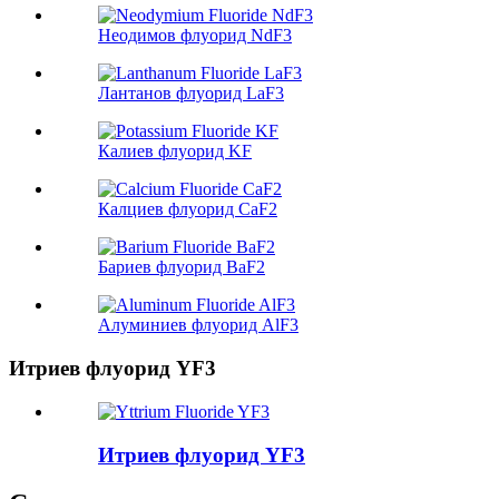
Неодимов флуорид NdF3
Лантанов флуорид LaF3
Калиев флуорид KF
Калциев флуорид CaF2
Бариев флуорид BaF2
Алуминиев флуорид AlF3
Итриев флуорид YF3
Итриев флуорид YF3