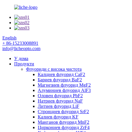
English
+ 86-15233008891
info@licheopto.com
У дома
Продукти
Флуориди с висока чистота
Калциев флуорид CaF2
Бариев флуорид BaF2
Магнезиев флуорид MgF2
Алуминиев флуорид AlF3
Оловен флуорид PbF2
Натриев флуорид NaF
Литиев флуорид LiF
Стронциев флуорид SrF2
Калиев флуорид KF
Манганов флуорид MnF2
Циркониев флуорид ZrF4