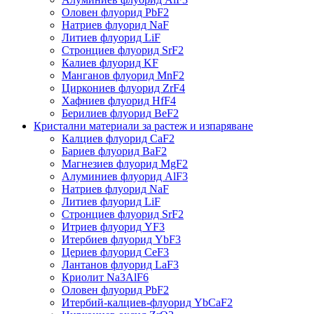
Оловен флуорид PbF2
Натриев флуорид NaF
Литиев флуорид LiF
Стронциев флуорид SrF2
Калиев флуорид KF
Манганов флуорид MnF2
Циркониев флуорид ZrF4
Хафниев флуорид HfF4
Берилиев флуорид BeF2
Кристални материали за растеж и изпаряване
Калциев флуорид CaF2
Бариев флуорид BaF2
Магнезиев флуорид MgF2
Алуминиев флуорид AlF3
Натриев флуорид NaF
Литиев флуорид LiF
Стронциев флуорид SrF2
Итриев флуорид YF3
Итербиев флуорид YbF3
Цериев флуорид CeF3
Лантанов флуорид LaF3
Криолит Na3AlF6
Оловен флуорид PbF2
Итербий-калциев-флуорид YbCaF2