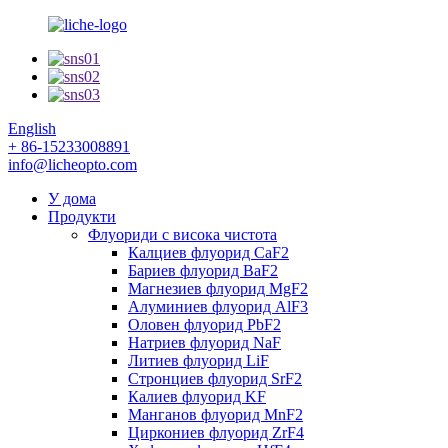
English
+ 86-15233008891
info@licheopto.com
У дома
Продукти
Флуориди с висока чистота
Калциев флуорид CaF2
Бариев флуорид BaF2
Магнезиев флуорид MgF2
Алуминиев флуорид AlF3
Оловен флуорид PbF2
Натриев флуорид NaF
Литиев флуорид LiF
Стронциев флуорид SrF2
Калиев флуорид KF
Манганов флуорид MnF2
Циркониев флуорид ZrF4