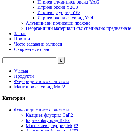
Итриев алуминиев оксид YAG
Итриев оксид Y2O3
Итриев флуорид YF3
Итриев оксид флуорид YOF
Алуминиеви полиращи прахове
Неорганични материали със специално предназначе
За нас
Новини
Често задавани въпроси
Свържете се с нас
У дома
Продукти
Флуориди с висока чистота
Манганов флуорид MnF2
Категории
Флуориди с висока чистота
Калциев флуорид CaF2
Бариев флуорид BaF2
Магнезиев флуорид MgF2
Алуминиев флуорид AlF3