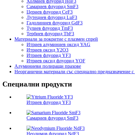
Холмиев флуорид HoF3
Самариев флуорид SmF3
Цериев флуорид CeF3
Лутециев флуорид LuF3
Гадолиниев флуорид GdF3
Тулиев флуорид TmF3
Тербиев флуорид TbF3
Материали за покритие с плазмен спрей
Итриев алуминиев оксид YAG
Итриев оксид Y2O3
Итриев флуорид YF3
Итриев оксид флуорид YOF
Алуминиеви полиращи прахове
Неорганични материали със специално предназначение с 
Специални продукти
Итриев флуорид YF3
Самариев флуорид SmF3
Неодимов флуорид NdF3