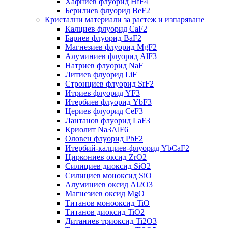
Хафниев флуорид HfF4
Берилиев флуорид BeF2
Кристални материали за растеж и изпаряване
Калциев флуорид CaF2
Бариев флуорид BaF2
Магнезиев флуорид MgF2
Алуминиев флуорид AlF3
Натриев флуорид NaF
Литиев флуорид LiF
Стронциев флуорид SrF2
Итриев флуорид YF3
Итербиев флуорид YbF3
Цериев флуорид CeF3
Лантанов флуорид LaF3
Криолит Na3AlF6
Оловен флуорид PbF2
Итербий-калциев-флуорид YbCaF2
Циркониев оксид ZrO2
Силициев диоксид SiO2
Силициев моноксид SiO
Алуминиев оксид Al2O3
Магнезиев оксид MgO
Титанов монооксид TiO
Титанов диоксид TiO2
Дитаниев триоксид Ti2O3