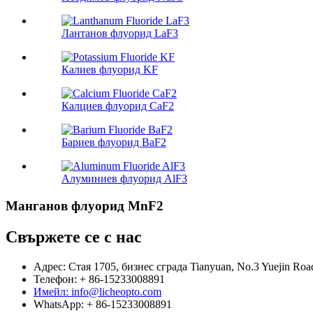
Лантанов флуорид LaF3
Калиев флуорид KF
Калциев флуорид CaF2
Бариев флуорид BaF2
Алуминиев флуорид AlF3
Манганов флуорид MnF2
Свържете се с нас
Адрес: Стая 1705, бизнес сграда Tianyuan, No.3 Yuejin Road
Телефон: + 86-15233008891
Имейл: info@licheopto.com
WhatsApp: + 86-15233008891