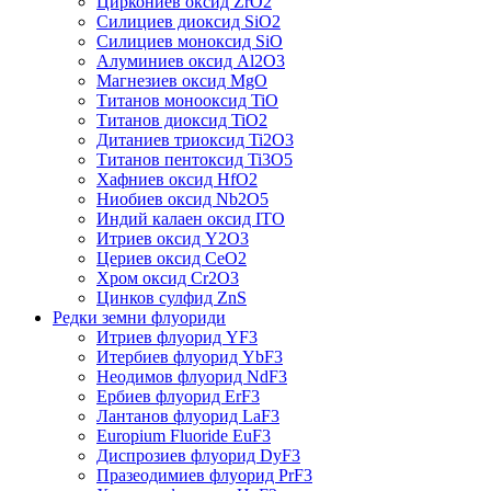
Циркониев оксид ZrO2
Силициев диоксид SiO2
Силициев моноксид SiO
Алуминиев оксид Al2O3
Магнезиев оксид MgO
Титанов монооксид TiO
Титанов диоксид TiO2
Дитаниев триоксид Ti2O3
Титанов пентоксид Ti3O5
Хафниев оксид HfO2
Ниобиев оксид Nb2O5
Индий калаен оксид ITO
Итриев оксид Y2O3
Цериев оксид CeO2
Хром оксид Cr2O3
Цинков сулфид ZnS
Редки земни флуориди
Итриев флуорид YF3
Итербиев флуорид YbF3
Неодимов флуорид NdF3
Ербиев флуорид ErF3
Лантанов флуорид LaF3
Europium Fluoride EuF3
Диспрозиев флуорид DyF3
Празеодимиев флуорид PrF3