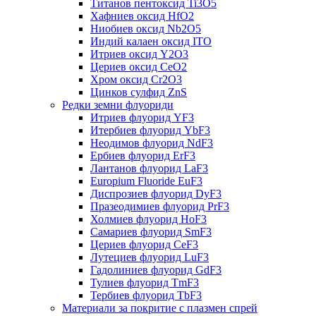
Титанов пентоксид Ti3O5
Хафниев оксид HfO2
Ниобиев оксид Nb2O5
Индий калаен оксид ITO
Итриев оксид Y2O3
Цериев оксид CeO2
Хром оксид Cr2O3
Цинков сулфид ZnS
Редки земни флуориди
Итриев флуорид YF3
Итербиев флуорид YbF3
Неодимов флуорид NdF3
Ербиев флуорид ErF3
Лантанов флуорид LaF3
Europium Fluoride EuF3
Диспрозиев флуорид DyF3
Празеодимиев флуорид PrF3
Холмиев флуорид HoF3
Самариев флуорид SmF3
Цериев флуорид CeF3
Лутециев флуорид LuF3
Гадолиниев флуорид GdF3
Тулиев флуорид TmF3
Тербиев флуорид TbF3
Материали за покритие с плазмен спрей