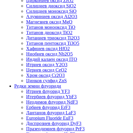
Циркониев оксид ZrO2
Силициев диоксид SiO2
Силициев моноксид SiO
Алуминиев оксид Al2O3
Магнезиев оксид MgO
Титанов монооксид TiO
Титанов диоксид TiO2
Дитаниев триоксид Ti2O3
Титанов пентоксид Ti3O5
Хафниев оксид HfO2
Ниобиев оксид Nb2O5
Индий калаен оксид ITO
Итриев оксид Y2O3
Цериев оксид CeO2
Хром оксид Cr2O3
Цинков сулфид ZnS
Редки земни флуориди
Итриев флуорид YF3
Итербиев флуорид YbF3
Неодимов флуорид NdF3
Ербиев флуорид ErF3
Лантанов флуорид LaF3
Europium Fluoride EuF3
Диспрозиев флуорид DyF3
Празеодимиев флуорид PrF3