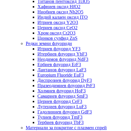
Титанов пентоксид Ti3O5
Хафниев оксид HfO2
Ниобиев оксид Nb2O5
Индий калаен оксид ITO
Итриев оксид Y2O3
Цериев оксид CeO2
Хром оксид Cr2O3
Цинков сулфид ZnS
Редки земни флуориди
Итриев флуорид YF3
Итербиев флуорид YbF3
Неодимов флуорид NdF3
Ербиев флуорид ErF3
Лантанов флуорид LaF3
Europium Fluoride EuF3
Диспрозиев флуорид DyF3
Празеодимиев флуорид PrF3
Холмиев флуорид HoF3
Самариев флуорид SmF3
Цериев флуорид CeF3
Лутециев флуорид LuF3
Гадолиниев флуорид GdF3
Тулиев флуорид TmF3
Тербиев флуорид TbF3
Материали за покритие с плазмен спрей