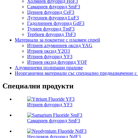
Холмиев флуорид HoF3
Самариев флуорид SmF3
Цериев флуорид CeF3
Лутециев флуорид LuF3
Гадолиниев флуорид GdF3
Тулиев флуорид TmF3
Тербиев флуорид TbF3
Материали за покритие с плазмен спрей
Итриев алуминиев оксид YAG
Итриев оксид Y2O3
Итриев флуорид YF3
Итриев оксид флуорид YOF
Алуминиеви полиращи прахове
Неорганични материали със специално предназначение с 
Специални продукти
Итриев флуорид YF3
Самариев флуорид SmF3
Неодимов флуорид NdF3