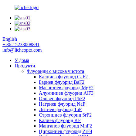
English
+ 86-15233008891
info@licheopto.com
У дома
Продукти
Флуориди с висока чистота
Калциев флуорид CaF2
Бариев флуорид BaF2
Магнезиев флуорид MgF2
Алуминиев флуорид AlF3
Оловен флуорид PbF2
Натриев флуорид NaF
Литиев флуорид LiF
Стронциев флуорид SrF2
Калиев флуорид KF
Манганов флуорид MnF2
Циркониев флуорид ZrF4