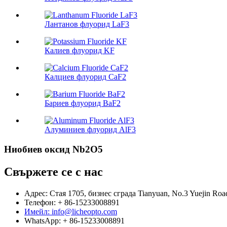
Лантанов флуорид LaF3
Калиев флуорид KF
Калциев флуорид CaF2
Бариев флуорид BaF2
Алуминиев флуорид AlF3
Ниобиев оксид Nb2O5
Свържете се с нас
Адрес: Стая 1705, бизнес сграда Tianyuan, No.3 Yuejin Road
Телефон: + 86-15233008891
Имейл: info@licheopto.com
WhatsApp: + 86-15233008891