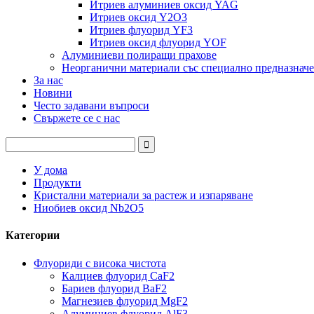
Итриев алуминиев оксид YAG
Итриев оксид Y2O3
Итриев флуорид YF3
Итриев оксид флуорид YOF
Алуминиеви полиращи прахове
Неорганични материали със специално предназначе
За нас
Новини
Често задавани въпроси
Свържете се с нас
У дома
Продукти
Кристални материали за растеж и изпаряване
Ниобиев оксид Nb2O5
Категории
Флуориди с висока чистота
Калциев флуорид CaF2
Бариев флуорид BaF2
Магнезиев флуорид MgF2
Алуминиев флуорид AlF3