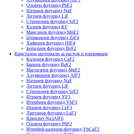
Оловен флуорид PbF2
Натриев флуорид NaF
Литиев флуорид LiF
Стронциев флуорид SrF2
Калиев флуорид KF
Манганов флуорид MnF2
Циркониев флуорид ZrF4
Хафниев флуорид HfF4
Берилиев флуорид BeF2
Кристални материали за растеж и изпаряване
Калциев флуорид CaF2
Бариев флуорид BaF2
Магнезиев флуорид MgF2
Алуминиев флуорид AlF3
Натриев флуорид NaF
Литиев флуорид LiF
Стронциев флуорид SrF2
Итриев флуорид YF3
Итербиев флуорид YbF3
Цериев флуорид CeF3
Лантанов флуорид LaF3
Криолит Na3AlF6
Оловен флуорид PbF2
Итербий-калциев-флуорид YbCaF2