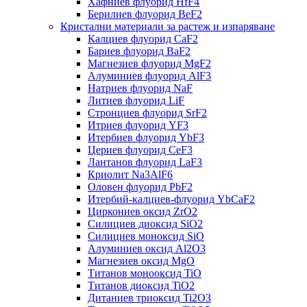
Хафниев флуорид HfF4
Берилиев флуорид BeF2
Кристални материали за растеж и изпаряване
Калциев флуорид CaF2
Бариев флуорид BaF2
Магнезиев флуорид MgF2
Алуминиев флуорид AlF3
Натриев флуорид NaF
Литиев флуорид LiF
Стронциев флуорид SrF2
Итриев флуорид YF3
Итербиев флуорид YbF3
Цериев флуорид CeF3
Лантанов флуорид LaF3
Криолит Na3AlF6
Оловен флуорид PbF2
Итербий-калциев-флуорид YbCaF2
Циркониев оксид ZrO2
Силициев диоксид SiO2
Силициев моноксид SiO
Алуминиев оксид Al2O3
Магнезиев оксид MgO
Титанов монооксид TiO
Титанов диоксид TiO2
Дитаниев триоксид Ti2O3