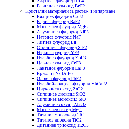
Хафниев флуорид HfF4
Берилиев флуорид BeF2
Кристални материали за растеж и изпаряване
Калциев флуорид CaF2
Бариев флуорид BaF2
Магнезиев флуорид MgF2
Алуминиев флуорид AlF3
Натриев флуорид NaF
Литиев флуорид LiF
Стронциев флуорид SrF2
Итриев флуорид YF3
Итербиев флуорид YbF3
Цериев флуорид CeF3
Лантанов флуорид LaF3
Криолит Na3AlF6
Оловен флуорид PbF2
Итербий-калциев-флуорид YbCaF2
Циркониев оксид ZrO2
Силициев диоксид SiO2
Силициев моноксид SiO
Алуминиев оксид Al2O3
Магнезиев оксид MgO
Титанов монооксид TiO
Титанов диоксид TiO2
Дитаниев триоксид Ti2O3