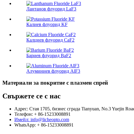
Лантанов флуорид LaF3
Калиев флуорид KF
Калциев флуорид CaF2
Бариев флуорид BaF2
Алуминиев флуорид AlF3
Материали за покритие с плазмен спрей
Свържете се с нас
Адрес: Стая 1705, бизнес сграда Tianyuan, No.3 Yuejin Road
Телефон: + 86-15233008891
Имейл: info@licheopto.com
WhatsApp: + 86-15233008891