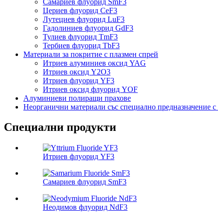
Самариев флуорид SmF3
Цериев флуорид CeF3
Лутециев флуорид LuF3
Гадолиниев флуорид GdF3
Тулиев флуорид TmF3
Тербиев флуорид TbF3
Материали за покритие с плазмен спрей
Итриев алуминиев оксид YAG
Итриев оксид Y2O3
Итриев флуорид YF3
Итриев оксид флуорид YOF
Алуминиеви полиращи прахове
Неорганични материали със специално предназначение с 
Специални продукти
Итриев флуорид YF3
Самариев флуорид SmF3
Неодимов флуорид NdF3