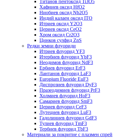
Титанов пентоксид Ti3O5
Хафниев оксид HfO2
Ниобиев оксид Nb2O5
Индий калаен оксид ITO
Итриев оксид Y2O3
Цериев оксид CeO2
Хром оксид Cr2O3
Цинков сулфид ZnS
Редки земни флуориди
Итриев флуорид YF3
Итербиев флуорид YbF3
Неодимов флуорид NdF3
Ербиев флуорид ErF3
Лантанов флуорид LaF3
Europium Fluoride EuF3
Диспрозиев флуорид DyF3
Празеодимиев флуорид PrF3
Холмиев флуорид HoF3
Самариев флуорид SmF3
Цериев флуорид CeF3
Лутециев флуорид LuF3
Гадолиниев флуорид GdF3
Тулиев флуорид TmF3
Тербиев флуорид TbF3
Материали за покритие с плазмен спрей