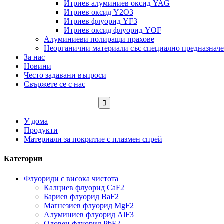
Итриев алуминиев оксид YAG
Итриев оксид Y2O3
Итриев флуорид YF3
Итриев оксид флуорид YOF
Алуминиеви полиращи прахове
Неорганични материали със специално предназначе
За нас
Новини
Често задавани въпроси
Свържете се с нас
У дома
Продукти
Материали за покритие с плазмен спрей
Категории
Флуориди с висока чистота
Калциев флуорид CaF2
Бариев флуорид BaF2
Магнезиев флуорид MgF2
Алуминиев флуорид AlF3
Оловен флуорид PbF2