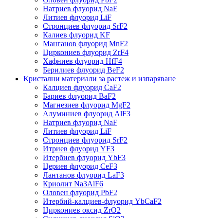
Натриев флуорид NaF
Литиев флуорид LiF
Стронциев флуорид SrF2
Калиев флуорид KF
Манганов флуорид MnF2
Циркониев флуорид ZrF4
Хафниев флуорид HfF4
Берилиев флуорид BeF2
Кристални материали за растеж и изпаряване
Калциев флуорид CaF2
Бариев флуорид BaF2
Магнезиев флуорид MgF2
Алуминиев флуорид AlF3
Натриев флуорид NaF
Литиев флуорид LiF
Стронциев флуорид SrF2
Итриев флуорид YF3
Итербиев флуорид YbF3
Цериев флуорид CeF3
Лантанов флуорид LaF3
Криолит Na3AlF6
Оловен флуорид PbF2
Итербий-калциев-флуорид YbCaF2
Циркониев оксид ZrO2