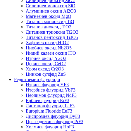
Силициев диоксид SiO2
Силициев моноксид SiO
Алуминиев оксид Al2O3
Магнезиев оксид MgO
Титанов монооксид TiO
Титанов диоксид TiO2
Дитаниев триоксид Ti2O3
Титанов пентоксид Ti3O5
Хафниев оксид HfO2
Ниобиев оксид Nb2O5
Индий калаен оксид ITO
Итриев оксид Y2O3
Цериев оксид CeO2
Хром оксид Cr2O3
Цинков сулфид ZnS
Редки земни флуориди
Итриев флуорид YF3
Итербиев флуорид YbF3
Неодимов флуорид NdF3
Ербиев флуорид ErF3
Лантанов флуорид LaF3
Europium Fluoride EuF3
Диспрозиев флуорид DyF3
Празеодимиев флуорид PrF3
Холмиев флуорид HoF3