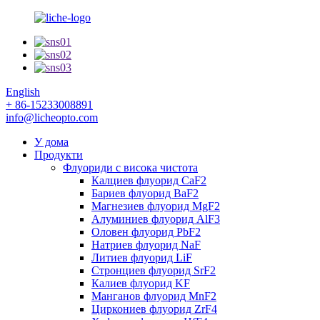
English
+ 86-15233008891
info@licheopto.com
У дома
Продукти
Флуориди с висока чистота
Калциев флуорид CaF2
Бариев флуорид BaF2
Магнезиев флуорид MgF2
Алуминиев флуорид AlF3
Оловен флуорид PbF2
Натриев флуорид NaF
Литиев флуорид LiF
Стронциев флуорид SrF2
Калиев флуорид KF
Манганов флуорид MnF2
Циркониев флуорид ZrF4