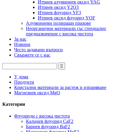
Итриев алуминиев оксид YAG
Итриев оксид Y2O3
Итриев флуорид YF3
Итриев оксид флуорид YOF
Алуминиеви полиращи прахове
Неорганични материали със специално
предназначение с висока чистота
За нас
Новини
Често задавани въпроси
Свържете се с нас
У дома
Продукти
Кристални материали за растеж и изпаряване
Магнезиев оксид MgO
Категории
Флуориди с висока чистота
Калциев флуорид CaF2
Бариев флуорид BaF2
Магнезиев флуорид MgF2