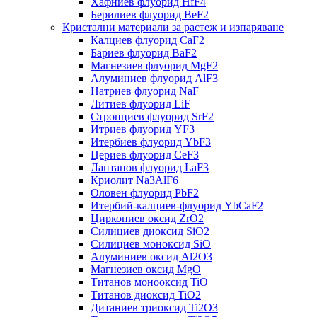
Хафниев флуорид HfF4
Берилиев флуорид BeF2
Кристални материали за растеж и изпаряване
Калциев флуорид CaF2
Бариев флуорид BaF2
Магнезиев флуорид MgF2
Алуминиев флуорид AlF3
Натриев флуорид NaF
Литиев флуорид LiF
Стронциев флуорид SrF2
Итриев флуорид YF3
Итербиев флуорид YbF3
Цериев флуорид CeF3
Лантанов флуорид LaF3
Криолит Na3AlF6
Оловен флуорид PbF2
Итербий-калциев-флуорид YbCaF2
Циркониев оксид ZrO2
Силициев диоксид SiO2
Силициев моноксид SiO
Алуминиев оксид Al2O3
Магнезиев оксид MgO
Титанов монооксид TiO
Титанов диоксид TiO2
Дитаниев триоксид Ti2O3