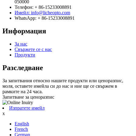
050000
Телефон: + 86-15233008891
Имейл: info@licheopto.com
WhatsApp: + 86-15233008891
Информация
За нас
Свържете се с нас
Продукти
Разследване
За запитвания относно нашите продукти или ценоразпис,
моля, оставете имейла си до нас и ние ще се свържем в
рамките на 24 часа.
Запитване за ценоразпис
Изпратете имейл
x
English
French
German