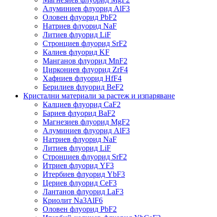
Алуминиев флуорид AlF3
Оловен флуорид PbF2
Натриев флуорид NaF
Литиев флуорид LiF
Стронциев флуорид SrF2
Калиев флуорид KF
Манганов флуорид MnF2
Циркониев флуорид ZrF4
Хафниев флуорид HfF4
Берилиев флуорид BeF2
Кристални материали за растеж и изпаряване
Калциев флуорид CaF2
Бариев флуорид BaF2
Магнезиев флуорид MgF2
Алуминиев флуорид AlF3
Натриев флуорид NaF
Литиев флуорид LiF
Стронциев флуорид SrF2
Итриев флуорид YF3
Итербиев флуорид YbF3
Цериев флуорид CeF3
Лантанов флуорид LaF3
Криолит Na3AlF6
Оловен флуорид PbF2