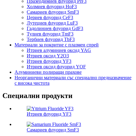
Празеодимиев флуорид PrF3
Холмиев флуорид HoF3
Самариев флуорид SmF3
Цериев флуорид CeF3
Лутециев флуорид LuF3
Гадолиниев флуорид GdF3
Тулиев флуорид TmF3
Тербиев флуорид TbF3
Материали за покритие с плазмен спрей
Итриев алуминиев оксид YAG
Итриев оксид Y2O3
Итриев флуорид YF3
Итриев оксид флуорид YOF
Алуминиеви полиращи прахове
Неорганични материали със специално предназначение
с висока чистота
Специални продукти
Итриев флуорид YF3
Самариев флуорид SmF3