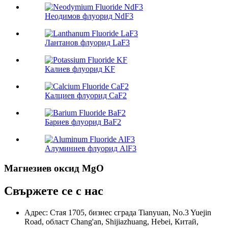
Неодимов флуорид NdF3
Лантанов флуорид LaF3
Калиев флуорид KF
Калциев флуорид CaF2
Бариев флуорид BaF2
Алуминиев флуорид AlF3
Магнезиев оксид MgO
Свържете се с нас
Адрес: Стая 1705, бизнес сграда Tianyuan, No.3 Yuejin
Road, област Chang'an, Shijiazhuang, Hebei, Китай,