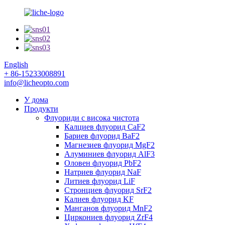
English
+ 86-15233008891
info@licheopto.com
У дома
Продукти
Флуориди с висока чистота
Калциев флуорид CaF2
Бариев флуорид BaF2
Магнезиев флуорид MgF2
Алуминиев флуорид AlF3
Оловен флуорид PbF2
Натриев флуорид NaF
Литиев флуорид LiF
Стронциев флуорид SrF2
Калиев флуорид KF
Манганов флуорид MnF2
Циркониев флуорид ZrF4