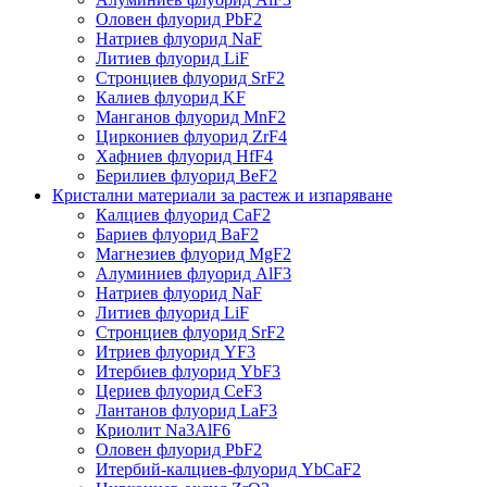
Оловен флуорид PbF2
Натриев флуорид NaF
Литиев флуорид LiF
Стронциев флуорид SrF2
Калиев флуорид KF
Манганов флуорид MnF2
Циркониев флуорид ZrF4
Хафниев флуорид HfF4
Берилиев флуорид BeF2
Кристални материали за растеж и изпаряване
Калциев флуорид CaF2
Бариев флуорид BaF2
Магнезиев флуорид MgF2
Алуминиев флуорид AlF3
Натриев флуорид NaF
Литиев флуорид LiF
Стронциев флуорид SrF2
Итриев флуорид YF3
Итербиев флуорид YbF3
Цериев флуорид CeF3
Лантанов флуорид LaF3
Криолит Na3AlF6
Оловен флуорид PbF2
Итербий-калциев-флуорид YbCaF2