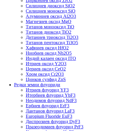
Циркониев оксид ZrO2
Силициев диоксид SiO2
Силициев моноксид SiO
Алуминиев оксид Al2O3
Магнезиев оксид MgO
Титанов монооксид TiO
Титанов диоксид TiO2
Дитаниев триоксид Ti2O3
Титанов пентоксид Ti3O5
Хафниев оксид HfO2
Ниобиев оксид Nb2O5
Индий калаен оксид ITO
Итриев оксид Y2O3
Цериев оксид CeO2
Хром оксид Cr2O3
Цинков сулфид ZnS
Редки земни флуориди
Итриев флуорид YF3
Итербиев флуорид YbF3
Неодимов флуорид NdF3
Ербиев флуорид ErF3
Лантанов флуорид LaF3
Europium Fluoride EuF3
Диспрозиев флуорид DyF3
Празеодимиев флуорид PrF3