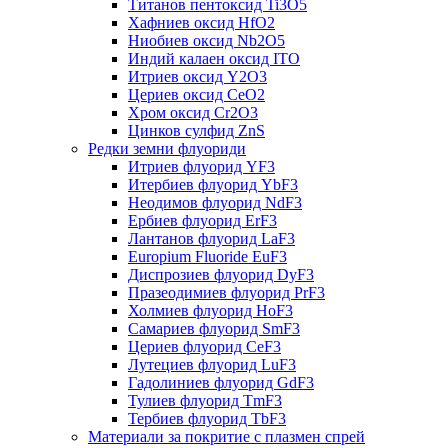
Титанов пентоксид Ti3O5
Хафниев оксид HfO2
Ниобиев оксид Nb2O5
Индий калаен оксид ITO
Итриев оксид Y2O3
Цериев оксид CeO2
Хром оксид Cr2O3
Цинков сулфид ZnS
Редки земни флуориди
Итриев флуорид YF3
Итербиев флуорид YbF3
Неодимов флуорид NdF3
Ербиев флуорид ErF3
Лантанов флуорид LaF3
Europium Fluoride EuF3
Диспрозиев флуорид DyF3
Празеодимиев флуорид PrF3
Холмиев флуорид HoF3
Самариев флуорид SmF3
Цериев флуорид CeF3
Лутециев флуорид LuF3
Гадолиниев флуорид GdF3
Тулиев флуорид TmF3
Тербиев флуорид TbF3
Материали за покритие с плазмен спрей