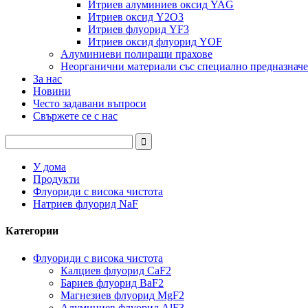
Итриев алуминиев оксид YAG
Итриев оксид Y2O3
Итриев флуорид YF3
Итриев оксид флуорид YOF
Алуминиеви полиращи прахове
Неорганични материали със специално предназначе
За нас
Новини
Често задавани въпроси
Свържете се с нас
У дома
Продукти
Флуориди с висока чистота
Натриев флуорид NaF
Категории
Флуориди с висока чистота
Калциев флуорид CaF2
Бариев флуорид BaF2
Магнезиев флуорид MgF2
Алуминиев флуорид AlF3