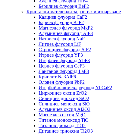
Хафниев флуорид HfF4
Берилиев флуорид BeF2
Кристални материали за растеж и изпаряване
Калциев флуорид CaF2
Бариев флуорид BaF2
Магнезиев флуорид MgF2
Алуминиев флуорид AlF3
Натриев флуорид NaF
Литиев флуорид LiF
Стронциев флуорид SrF2
Итриев флуорид YF3
Итербиев флуорид YbF3
Цериев флуорид CeF3
Лантанов флуорид LaF3
Криолит Na3AlF6
Оловен флуорид PbF2
Итербий-калциев-флуорид YbCaF2
Циркониев оксид ZrO2
Силициев диоксид SiO2
Силициев моноксид SiO
Алуминиев оксид Al2O3
Магнезиев оксид MgO
Титанов монооксид TiO
Титанов диоксид TiO2
Дитаниев триоксид Ti2O3