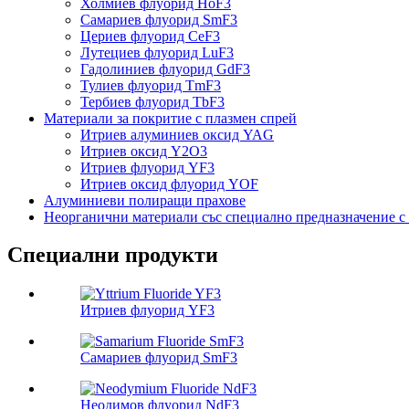
Холмиев флуорид HoF3
Самариев флуорид SmF3
Цериев флуорид CeF3
Лутециев флуорид LuF3
Гадолиниев флуорид GdF3
Тулиев флуорид TmF3
Тербиев флуорид TbF3
Материали за покритие с плазмен спрей
Итриев алуминиев оксид YAG
Итриев оксид Y2O3
Итриев флуорид YF3
Итриев оксид флуорид YOF
Алуминиеви полиращи прахове
Неорганични материали със специално предназначение с 
Специални продукти
Итриев флуорид YF3
Самариев флуорид SmF3
Неодимов флуорид NdF3