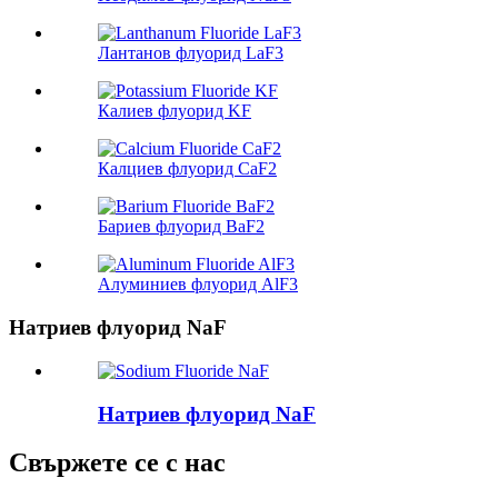
Лантанов флуорид LaF3
Калиев флуорид KF
Калциев флуорид CaF2
Бариев флуорид BaF2
Алуминиев флуорид AlF3
Натриев флуорид NaF
Натриев флуорид NaF
Свържете се с нас