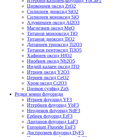
Итербий-калциев-флуорид YbCaF2
Циркониев оксид ZrO2
Силициев диоксид SiO2
Силициев моноксид SiO
Алуминиев оксид Al2O3
Магнезиев оксид MgO
Титанов монооксид TiO
Титанов диоксид TiO2
Дитаниев триоксид Ti2O3
Титанов пентоксид Ti3O5
Хафниев оксид HfO2
Ниобиев оксид Nb2O5
Индий калаен оксид ITO
Итриев оксид Y2O3
Цериев оксид CeO2
Хром оксид Cr2O3
Цинков сулфид ZnS
Редки земни флуориди
Итриев флуорид YF3
Итербиев флуорид YbF3
Неодимов флуорид NdF3
Ербиев флуорид ErF3
Лантанов флуорид LaF3
Europium Fluoride EuF3
Диспрозиев флуорид DyF3