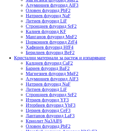
Алуминиев флуорид AlF3
Оловен флуорид PbF2
Натриев флуорид NaF
Литиев флуорид LiF
Стронциев флуорид SrF2
Калиев флуорид KF
Манганов флуорид MnF2
Циркониев флуорид ZrF4
Хафниев флуорид HfF4
Берилиев флуорид BeF2
Кристални материали за растеж и изпаряване
Калциев флуорид CaF2
Бариев флуорид BaF2
Магнезиев флуорид MgF2
Алуминиев флуорид AlF3
Натриев флуорид NaF
Литиев флуорид LiF
Стронциев флуорид SrF2
Итриев флуорид YF3
Итербиев флуорид YbF3
Цериев флуорид CeF3
Лантанов флуорид LaF3
Криолит Na3AlF6
Оловен флуорид PbF2