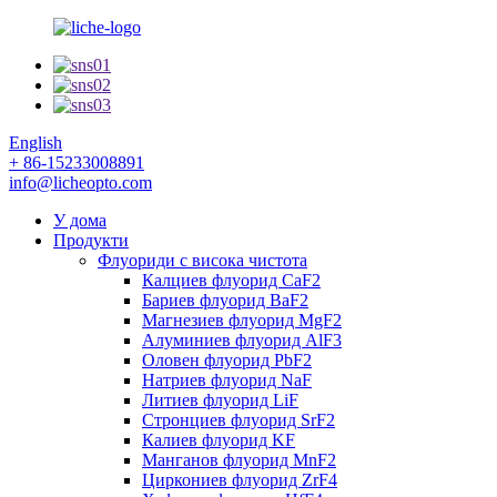
English
+ 86-15233008891
info@licheopto.com
У дома
Продукти
Флуориди с висока чистота
Калциев флуорид CaF2
Бариев флуорид BaF2
Магнезиев флуорид MgF2
Алуминиев флуорид AlF3
Оловен флуорид PbF2
Натриев флуорид NaF
Литиев флуорид LiF
Стронциев флуорид SrF2
Калиев флуорид KF
Манганов флуорид MnF2
Циркониев флуорид ZrF4