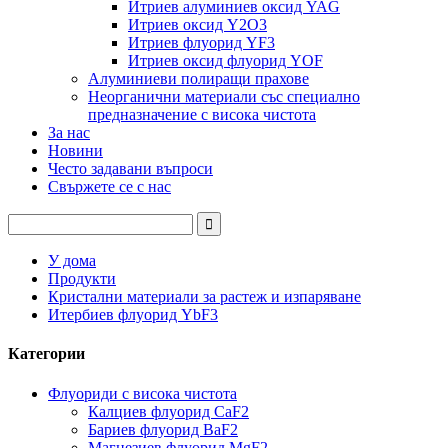
Итриев алуминиев оксид YAG
Итриев оксид Y2O3
Итриев флуорид YF3
Итриев оксид флуорид YOF
Алуминиеви полиращи прахове
Неорганични материали със специално
предназначение с висока чистота
За нас
Новини
Често задавани въпроси
Свържете се с нас
У дома
Продукти
Кристални материали за растеж и изпаряване
Итербиев флуорид YbF3
Категории
Флуориди с висока чистота
Калциев флуорид CaF2
Бариев флуорид BaF2
Магнезиев флуорид MgF2