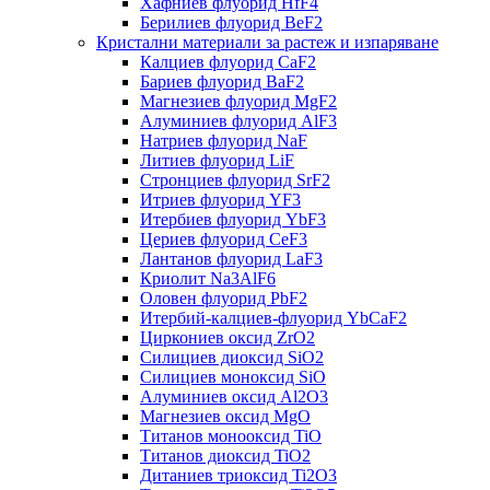
Хафниев флуорид HfF4
Берилиев флуорид BeF2
Кристални материали за растеж и изпаряване
Калциев флуорид CaF2
Бариев флуорид BaF2
Магнезиев флуорид MgF2
Алуминиев флуорид AlF3
Натриев флуорид NaF
Литиев флуорид LiF
Стронциев флуорид SrF2
Итриев флуорид YF3
Итербиев флуорид YbF3
Цериев флуорид CeF3
Лантанов флуорид LaF3
Криолит Na3AlF6
Оловен флуорид PbF2
Итербий-калциев-флуорид YbCaF2
Циркониев оксид ZrO2
Силициев диоксид SiO2
Силициев моноксид SiO
Алуминиев оксид Al2O3
Магнезиев оксид MgO
Титанов монооксид TiO
Титанов диоксид TiO2
Дитаниев триоксид Ti2O3