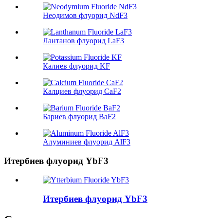
Неодимов флуорид NdF3
Лантанов флуорид LaF3
Калиев флуорид KF
Калциев флуорид CaF2
Бариев флуорид BaF2
Алуминиев флуорид AlF3
Итербиев флуорид YbF3
Итербиев флуорид YbF3