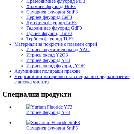
Празеодимиев флуорид PrF3
Холмиев флуорид HoF3
Самариев флуорид SmF3
Цериев флуорид CeF3
Лутециев флуорид LuF3
Гадолиниев флуорид GdF3
Тулиев флуорид TmF3
Тербиев флуорид TbF3
Материали за покритие с плазмен спрей
Итриев алуминиев оксид YAG
Итриев оксид Y2O3
Итриев флуорид YF3
Итриев оксид флуорид YOF
Алуминиеви полиращи прахове
Неорганични материали със специално предназначение
с висока чистота
Специални продукти
Итриев флуорид YF3
Самариев флуорид SmF3