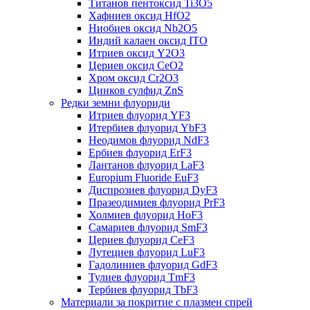
Титанов пентоксид Ti3O5
Хафниев оксид HfO2
Ниобиев оксид Nb2O5
Индий калаен оксид ITO
Итриев оксид Y2O3
Цериев оксид CeO2
Хром оксид Cr2O3
Цинков сулфид ZnS
Редки земни флуориди
Итриев флуорид YF3
Итербиев флуорид YbF3
Неодимов флуорид NdF3
Ербиев флуорид ErF3
Лантанов флуорид LaF3
Europium Fluoride EuF3
Диспрозиев флуорид DyF3
Празеодимиев флуорид PrF3
Холмиев флуорид HoF3
Самариев флуорид SmF3
Цериев флуорид CeF3
Лутециев флуорид LuF3
Гадолиниев флуорид GdF3
Тулиев флуорид TmF3
Тербиев флуорид TbF3
Материали за покритие с плазмен спрей